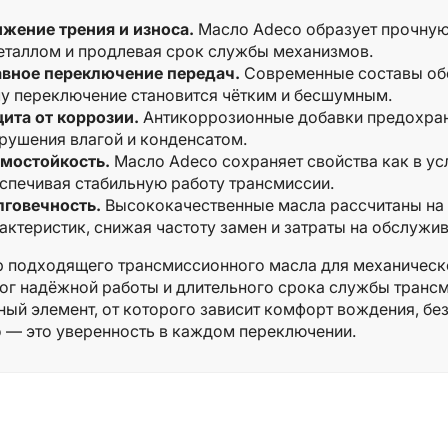
жение трения и износа.
Масло Adeco образует прочную
еталлом и продлевая срок службы механизмов.
вное переключение передач.
Современные составы обе
у переключение становится чётким и бесшумным.
ита от коррозии.
Антикоррозионные добавки предохран
рушения влагой и конденсатом.
мостойкость.
Масло Adeco сохраняет свойства как в усл
спечивая стабильную работу трансмиссии.
говечность.
Высококачественные масла рассчитаны на 
актеристик, снижая частоту замен и затраты на обслужив
 подходящего трансмиссионного масла для механическо
ог надёжной работы и длительного срока службы трансм
ный элемент, от которого зависит комфорт вождения, бе
 — это уверенность в каждом переключении.