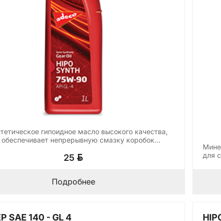
тетическое гипоидное масло высокого качества,
 обеспечивает непрерывную смазку коробок…
Мине
BYN
для 
25
Подробнее
P SAE 140 - GL 4
HIPO