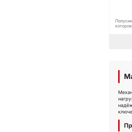
Полусин
которое
М
Механ
нагру
надёж
ключе
Пр