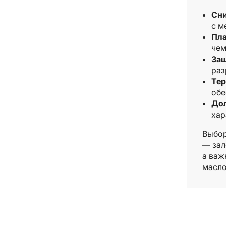
Сни
с м
Пла
чем
Защ
раз
Тер
обе
Дол
хар
Выбор
— зал
а важ
масло