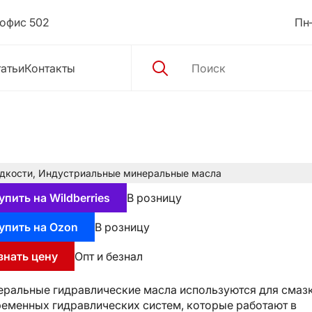
 офис 502
Пн–
атьи
Контакты
дкости
,
Индустриальные минеральные масла
упить на Wildberries
В розницу
упить на Ozon
В розницу
знать цену
Опт и безнал
ральные гидравлические масла используются для смаз
еменных гидравлических систем, которые работают в