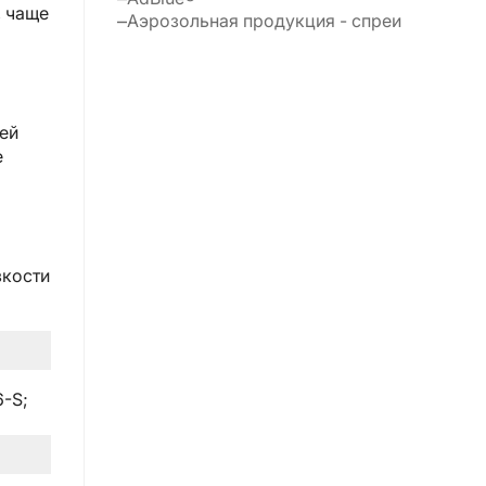
, чаще
Аэрозольная продукция - спреи
ей
е
зкости
6-S;