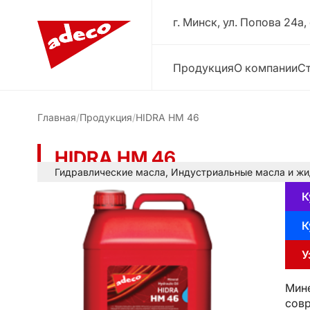
г. Минск, ул. Попова 24a,
Продукция
О компании
Ст
Главная
Продукция
HIDRA HM 46
HIDRA HM 46
Гидравлические масла
,
Индустриальные масла и жи
К
К
У
Мине
совр