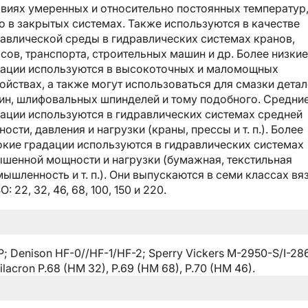
виях умеренных и относительно постоянных температур
о в закрытых системах. Также используются в качестве
авлической среды в гидравлических системах кранов,
сов, транспорта, строительных машин и др. Более низкие
ации используются в высокоточных и маломощных
ойствах, а также могут использоваться для смазки детал
н, шлифовальных шпинделей и тому подобного. Средни
ации используются в гидравлических системах средней
ости, давления и нагрузки (краны, прессы и т. п.). Более
кие градации используются в гидравлических системах
шенной мощности и нагрузки (бумажная, текстильная
ышленность и т. п.). Они выпускаются в семи классах вя
O: 22, 32, 46, 68, 100, 150 и 220.
P; Denison HF-0//HF-1/HF-2; Sperry Vickers M-2950-S/I-28
lacron P.68 (HM 32), P.69 (HM 68), P.70 (HM 46).