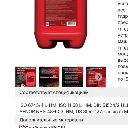
усло
всег
гидр
прес
град
устр
маши
град
мощн
высо
повы
пром
по IS
Соответствует спецификациям
ISO 6743/4 L-HM; ISO 11158 L-HM; DIN 51524/2 HL
AFNOR NF E 48-603: HM; US Steel 127; Cincinati Mi
Дополнительные материалы
Одобрение ENGEL