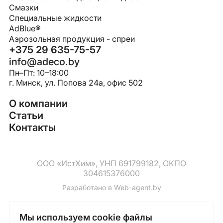
Смазки
Специальные жидкости
AdBlue®
Аэрозольная продукция - спреи
+375 29 635-75-57
info@adeco.by
Пн–Пт: 10–18:00
г. Минск, ул. Попова 24a, офис 502
О компании
Статьи
Контакты
ООО «ИстХим», УНП 691799182, ОКПО
304615376000
Разработано в
Web-agent.by
Мы используем cookie файлы