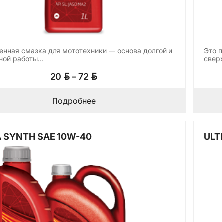
енная смазка для мототехники — основа долгой и
Это 
ной работы…
свер
Диапазон
BYN
BYN
20
–
72
цен:
20 BYN
Подробнее
–
72 BYN
 SYNTH SAE 10W-40
ULT