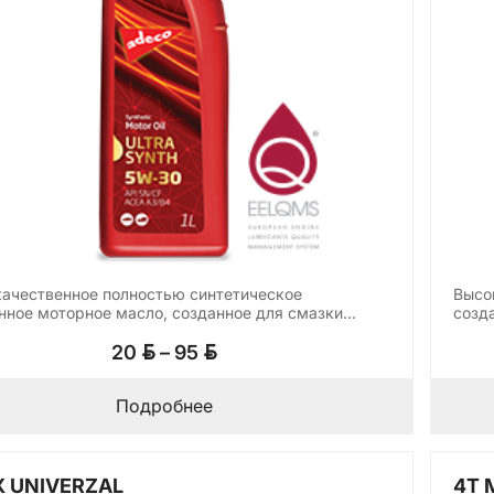
ачественное полностью синтетическое
Высо
нное моторное масло, созданное для смазки
созд
енных…
Диапазон
BYN
BYN
20
–
95
цен:
20 BYN
Подробнее
–
95 BYN
X UNIVERZAL
4T 