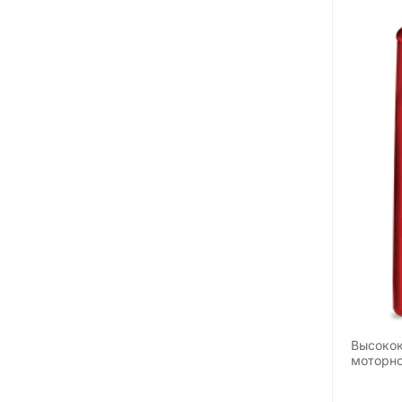
Высокок
моторно