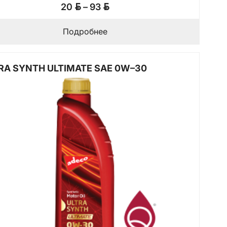
Диапазон
BYN
BYN
20
–
93
цен:
20 BYN
Подробнее
–
93 BYN
RA SYNTH ULTIMATE SAE 0W–30