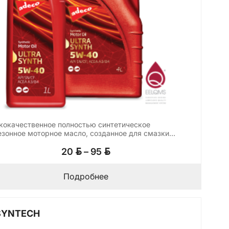
кокачественное полностью синтетическое
езонное моторное масло, созданное для смазки
еменных…
Диапазон
BYN
BYN
20
–
95
цен:
20 BYN
Подробнее
–
95 BYN
SYNTECH