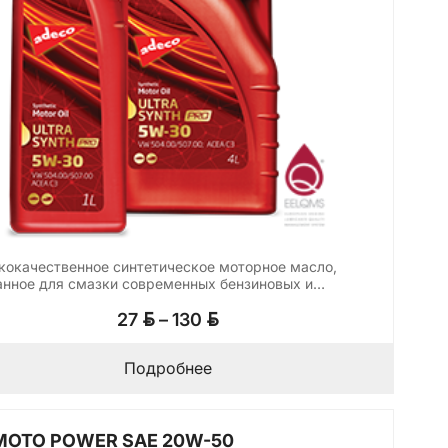
кокачественное синтетическое моторное масло,
анное для смазки современных бензиновых и…
Диапазон
BYN
BYN
27
–
130
цен:
27 BYN
Подробнее
–
130 BYN
MOTO POWER SAE 20W-50