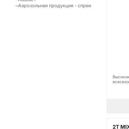
Аэрозольная продукция - спреи
Высокок
всесезо
соврем
2T MI