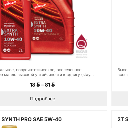
альное, полусинтетическое, всесезонное
Высо
е масло высокой устойчивости к сдвигу (stay…
всес
совр
Диапазон
BYN
BYN
18
–
81
цен:
18 BYN
Подробнее
–
81 BYN
 SYNTH PRO SAE 5W-40
2T 