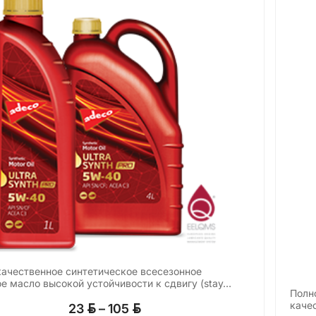
ачественное синтетическое всесезонное
е масло высокой устойчивости к сдвигу (stay…
Полн
Диапазон
BYN
BYN
каче
23
–
105