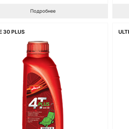
цен:
23 BYN
Подробнее
–
105 BYN
E 30 PLUS
ULT