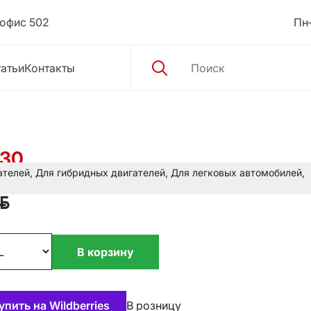
 офис 502
Пн–
атьи
Контакты
-30
ателей
,
Для гибридных двигателей
,
Для легковых автомобилей
,
BYN
В корзину
упить на Wildberries
В розницу