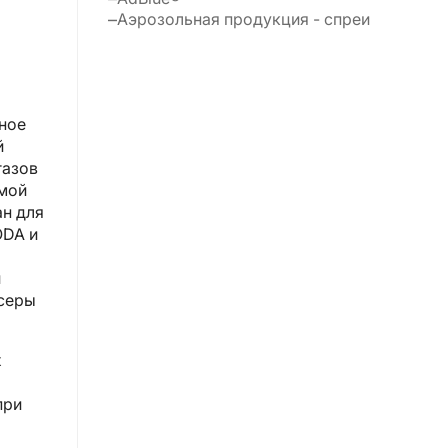
Аэрозольная продукция - спреи
ное
й
газов
ямой
ан для
ODA и
й
серы
х
при