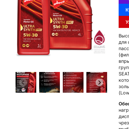
К
У
Высо
для 
пасс
(фил
впры
груп
SEAT
кото
золы
(Low
Обе
нагр
дисп
чрез