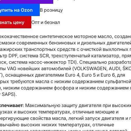
упить на Ozon
В розницу
знать цену
Опт и безнал
кокачественное синтетическое моторное масло, создан
смазки современных бензиновых и дизельных двигателе
ажирскиx транспортныx средств с очисткой выхлопных 
ьтр DPF, система SCR, трехступенчатый катализатор, пр
ск, система насос-инжектор TDI). Специально разработ
пы VAG новейших автомобилей (VOLKSWAGEN, AUDI, ŠK
), оснащенных двигателями Euro 4, Euro 5 и Euro 6, для
рых требуются масла с низким содержанием сульфатно
, низким содержанием фосфора и низким содержанием 
 SAPS).
спечивает
: Максимальную защиту двигателя при высоки
узках и высоких температурах, отличные моющие и
ергирующие свойства масла, легкий запуск двигателя и 
вычайно высоких низких температурах, отличные